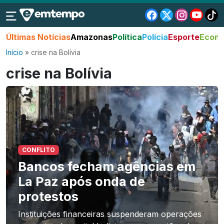
Últimas Notícias
Amazonas
Política
Polícia
Esporte
Econo
Início
»
crise na Bolívia
crise na Bolívia
CONFLITO
Bancos fecham agências em
La Paz após onda de
protestos
Instituições financeiras suspenderam operações