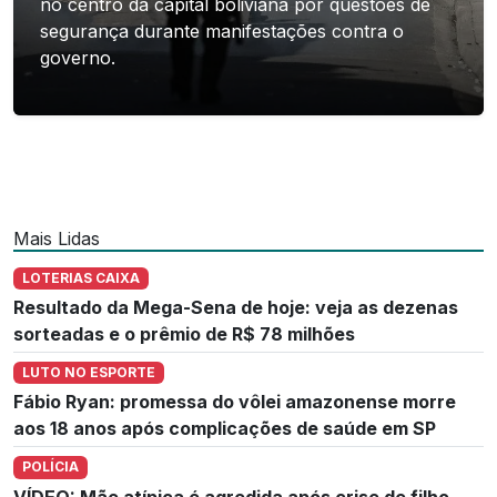
no centro da capital boliviana por questões de
segurança durante manifestações contra o
governo.
Mais Lidas
LOTERIAS CAIXA
Resultado da Mega-Sena de hoje: veja as dezenas
sorteadas e o prêmio de R$ 78 milhões
LUTO NO ESPORTE
Fábio Ryan: promessa do vôlei amazonense morre
aos 18 anos após complicações de saúde em SP
POLÍCIA
VÍDEO: Mãe atípica é agredida após crise de filho