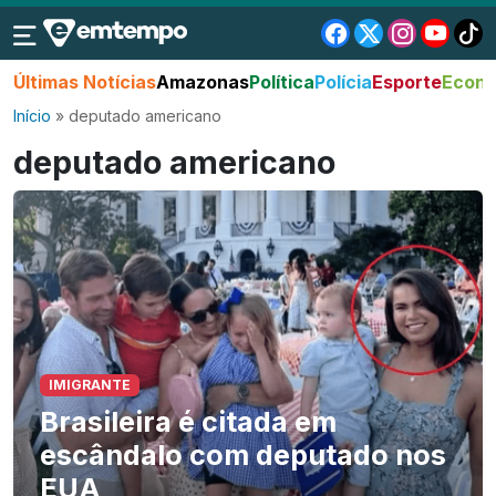
Últimas Notícias
Amazonas
Política
Polícia
Esporte
Econo
Início
»
deputado americano
deputado americano
IMIGRANTE
Brasileira é citada em
escândalo com deputado nos
EUA