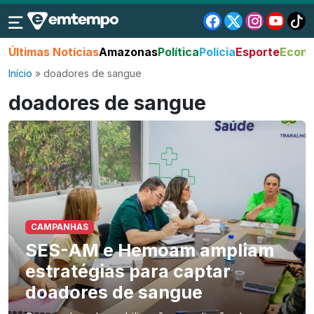
Últimas Notícias
Amazonas
Política
Polícia
Esporte
Econo
Início
»
doadores de sangue
doadores de sangue
CAMPANHAS
SES-AM e Hemoam ampliam
estratégias para captar
doadores de sangue