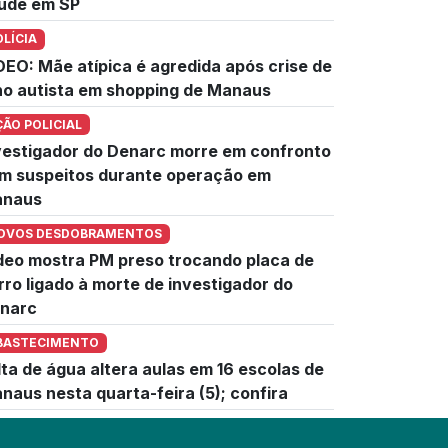
úde em SP
OLÍCIA
DEO: Mãe atípica é agredida após crise de
lho autista em shopping de Manaus
ÇÃO POLICIAL
vestigador do Denarc morre em confronto
m suspeitos durante operação em
naus
OVOS DESDOBRAMENTOS
deo mostra PM preso trocando placa de
rro ligado à morte de investigador do
narc
BASTECIMENTO
lta de água altera aulas em 16 escolas de
naus nesta quarta-feira (5); confira