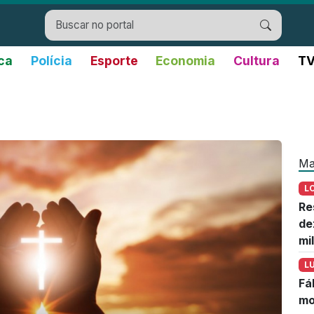
ica
Polícia
Esporte
Economia
Cultura
TV
Ma
L
Re
de
mi
L
Fá
mo