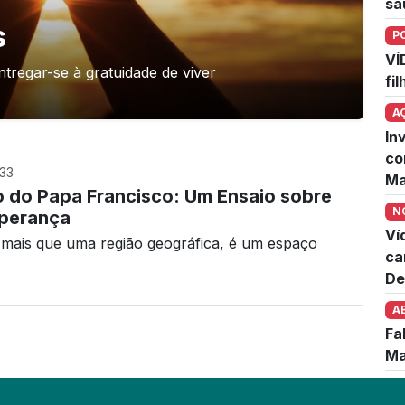
sa
s
P
VÍ
tregar-se à gratuidade de viver
fi
A
In
co
33
Ma
 do Papa Francisco: Um Ensaio sobre
N
sperança
Ví
 mais que uma região geográfica, é um espaço
ca
De
A
Fa
Ma