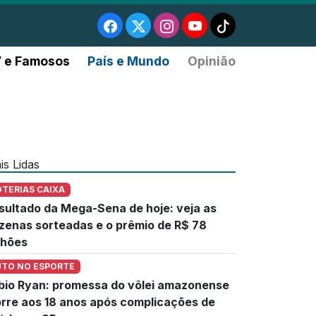
 e Famosos
País e Mundo
Opinião
is Lidas
OTERIAS CAIXA
sultado da Mega-Sena de hoje: veja as
zenas sorteadas e o prêmio de R$ 78
lhões
UTO NO ESPORTE
bio Ryan: promessa do vôlei amazonense
rre aos 18 anos após complicações de