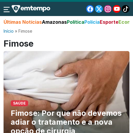
Últimas Notícias
Amazonas
Política
Polícia
Esporte
Econo
Início
»
Fimose
Fimose
SAÚDE
Fimose: Por que não devemos
adiar o tratamento e a nova
opção de cirurgia