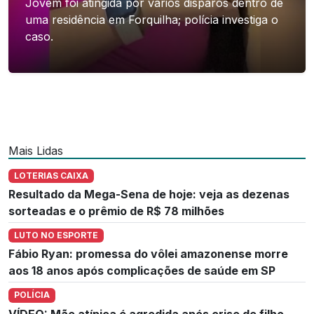
Jovem foi atingida por vários disparos dentro de
uma residência em Forquilha; polícia investiga o
caso.
Mais Lidas
LOTERIAS CAIXA
Resultado da Mega-Sena de hoje: veja as dezenas
sorteadas e o prêmio de R$ 78 milhões
LUTO NO ESPORTE
Fábio Ryan: promessa do vôlei amazonense morre
aos 18 anos após complicações de saúde em SP
POLÍCIA
VÍDEO: Mãe atípica é agredida após crise de filho