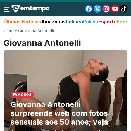
Últimas Notícias
Amazonas
Política
Polícia
Esporte
Econo
Início
»
Giovanna Antonelli
Giovanna Antonelli
FAMOSOS
Giovanna Antonelli
surpreende web com fotos
sensuais aos 50 anos; veja