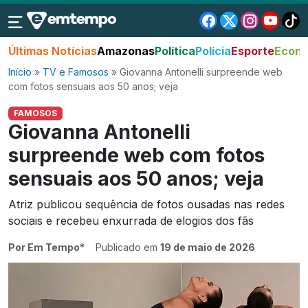
Últimas Notícias
Amazonas
Política
Polícia
Esporte
Econo
Início
»
TV e Famosos
»
Giovanna Antonelli surpreende web
com fotos sensuais aos 50 anos; veja
FAMOSOS
Giovanna Antonelli
surpreende web com fotos
sensuais aos 50 anos; veja
Atriz publicou sequência de fotos ousadas nas redes
sociais e recebeu enxurrada de elogios dos fãs
Por Em Tempo*
Publicado em
19 de maio de 2026