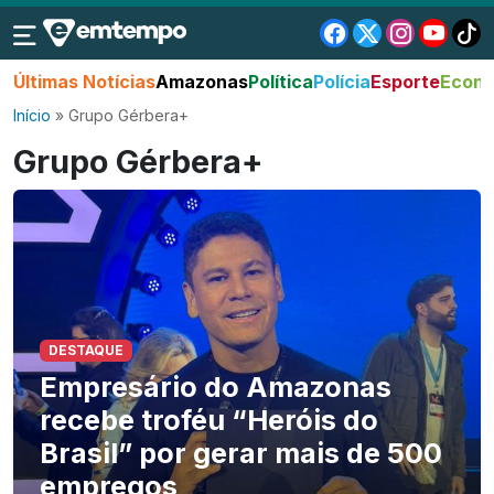
Últimas Notícias
Amazonas
Política
Polícia
Esporte
Econo
Início
»
Grupo Gérbera+
Grupo Gérbera+
DESTAQUE
Empresário do Amazonas
recebe troféu “Heróis do
Brasil” por gerar mais de 500
empregos