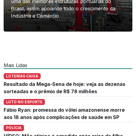
uma das melhores estruturas portuárias do
Brasil, assim apoiando todo o crescimento da
Indústria e Comércio
Mais Lidas
LOTERIAS CAIXA
Resultado da Mega-Sena de hoje: veja as dezenas
sorteadas e o prêmio de R$ 78 milhões
LUTO NO ESPORTE
Fábio Ryan: promessa do vôlei amazonense morre
aos 18 anos após complicações de saúde em SP
POLÍCIA
VÍDEO: Mãe atípica é agredida após crise de filho