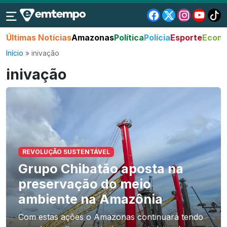
Últimas Notícias
Amazonas
Política
Polícia
Esporte
Econo
Início
»
inivação
inivação
REVOLUÇÃO SUSTENTÁVEL
Grupo Chibatão aposta na
preservação do meio
ambiente na Amazônia
Com estas ações o Amazonas continuará tendo