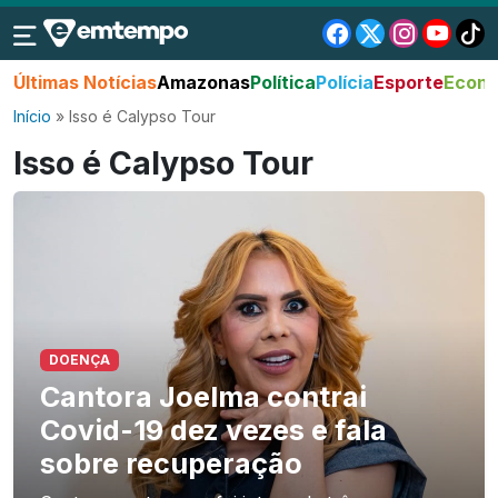
Últimas Notícias
Amazonas
Política
Polícia
Esporte
Econo
Início
»
Isso é Calypso Tour
Isso é Calypso Tour
DOENÇA
Cantora Joelma contrai
Covid-19 dez vezes e fala
sobre recuperação