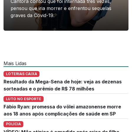
Cantora contou que foi internada três vezes,
pensou que iria morrer e enfrentou sequelas
graves da Covid-19.
Mais Lidas
LOTERIAS CAIXA
Resultado da Mega-Sena de hoje: veja as dezenas
sorteadas e o prêmio de R$ 78 milhões
LUTO NO ESPORTE
Fábio Ryan: promessa do vôlei amazonense morre
aos 18 anos após complicações de saúde em SP
POLÍCIA
VÍDEO: Mãe atípica é agredida após crise de filho