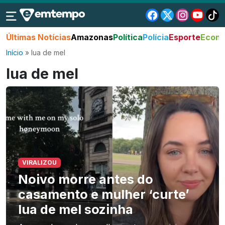
Últimas Notícias
Amazonas
Política
Polícia
Esporte
Econo
Início
»
lua de mel
lua de mel
VIRALIZOU
Noivo morre antes do
casamento e mulher ‘curte’
lua de mel sozinha