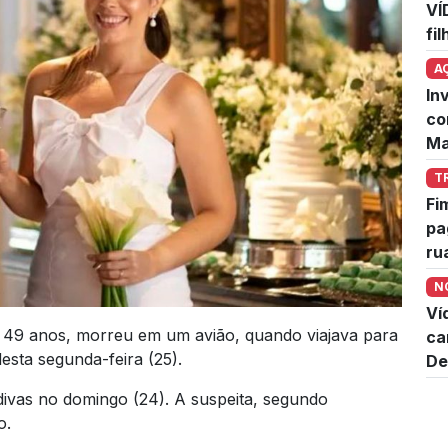
VÍ
fi
A
In
co
Ma
T
Fi
pa
ru
N
Ví
49 anos, morreu em um avião, quando viajava para
ca
sta segunda-feira (25).
De
ldivas no domingo (24). A suspeita, segundo
o.