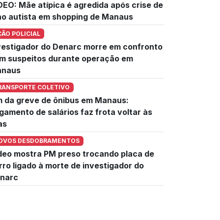
DEO: Mãe atípica é agredida após crise de
lho autista em shopping de Manaus
ÇÃO POLICIAL
vestigador do Denarc morre em confronto
m suspeitos durante operação em
naus
RANSPORTE COLETIVO
m da greve de ônibus em Manaus:
gamento de salários faz frota voltar às
as
OVOS DESDOBRAMENTOS
deo mostra PM preso trocando placa de
rro ligado à morte de investigador do
narc