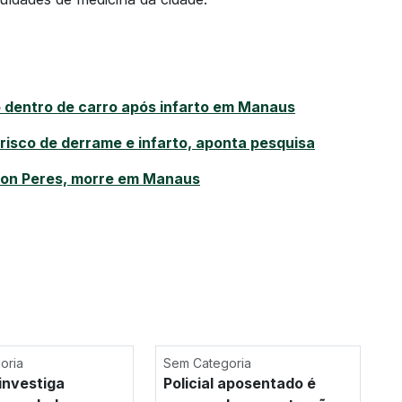
o dentro de carro após infarto em Manaus
isco de derrame e infarto, aponta pesquisa
rson Peres, morre em Manaus
oria
Sem Categoria
investiga
Policial aposentado é