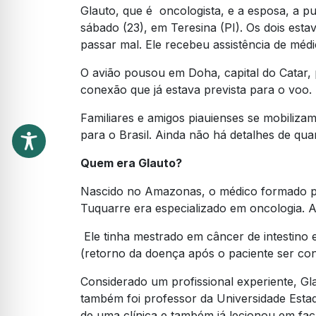
Glauto, que é oncologista, e a esposa, a pu
sábado (23), em Teresina (PI). Os dois es
passar mal. Ele recebeu assistência de méd
O avião pousou em Doha, capital do Catar, 
conexão que já estava prevista para o voo.
Familiares e amigos piauienses se mobiliza
para o Brasil. Ainda não há detalhes de qu
Quem era Glauto?
Nascido no Amazonas, o médico formado pel
Tuquarre era especializado em oncologia. A
Ele tinha mestrado em câncer de intestino
(retorno da doença após o paciente ser co
Considerado um profissional experiente, 
também foi professor da Universidade Estad
de uma clínica e também já lecionou em fac