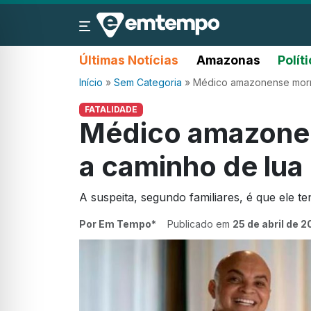
Últimas Notícias
Amazonas
Polít
Início
»
Sem Categoria
»
Médico amazonense morre
FATALIDADE
Médico amazonen
a caminho de lua
A suspeita, segundo familiares, é que ele te
Por Em Tempo*
Publicado em
25 de abril de 