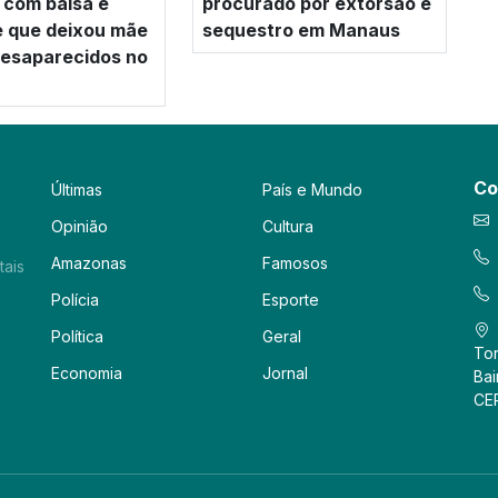
 com balsa e
procurado por extorsão e
e que deixou mãe
sequestro em Manaus
 desaparecidos no
Co
Últimas
País e Mundo
Opinião
Cultura
Amazonas
Famosos
tais
Polícia
Esporte
Política
Geral
Tor
Economia
Jornal
Bai
CE