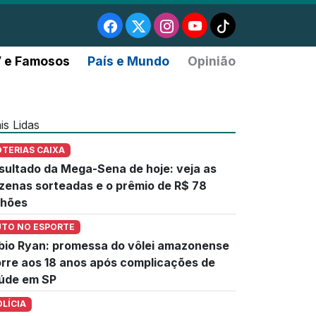
 e Famosos
País e Mundo
Opinião
is Lidas
OTERIAS CAIXA
sultado da Mega-Sena de hoje: veja as
zenas sorteadas e o prêmio de R$ 78
lhões
UTO NO ESPORTE
bio Ryan: promessa do vôlei amazonense
rre aos 18 anos após complicações de
úde em SP
OLÍCIA