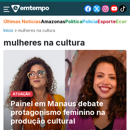
Últimas Notícias
Amazonas
Política
Polícia
Esporte
Econo
Início
»
mulheres na cultura
mulheres na cultura
ATUAÇÃO
Painel em Manaus debate
protagonismo feminino na
produção cultural