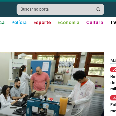
ica
Polícia
Esporte
Economia
Cultura
TV
Ma
L
Re
de
mi
L
Fá
mo