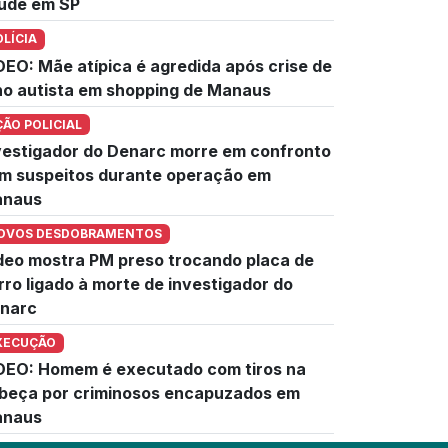
úde em SP
OLÍCIA
DEO: Mãe atípica é agredida após crise de
lho autista em shopping de Manaus
ÇÃO POLICIAL
vestigador do Denarc morre em confronto
m suspeitos durante operação em
naus
OVOS DESDOBRAMENTOS
deo mostra PM preso trocando placa de
rro ligado à morte de investigador do
narc
XECUÇÃO
DEO: Homem é executado com tiros na
beça por criminosos encapuzados em
naus