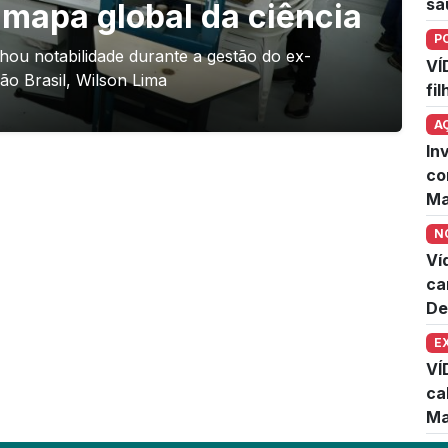
sa
mapa global da ciência
P
nhou notabilidade durante a gestão do ex-
VÍ
ão Brasil, Wilson Lima
fi
A
In
co
Ma
N
Ví
ca
De
E
VÍ
ca
Ma