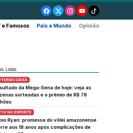
 e Famosos
País e Mundo
Opinião
is Lidas
OTERIAS CAIXA
sultado da Mega-Sena de hoje: veja as
zenas sorteadas e o prêmio de R$ 78
lhões
UTO NO ESPORTE
bio Ryan: promessa do vôlei amazonense
rre aos 18 anos após complicações de