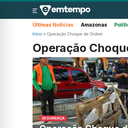
Últimas Notícias
Amazonas
Polít
Início
»
Operação Choque de Ordem
Operação Choqu
SEGURANÇA