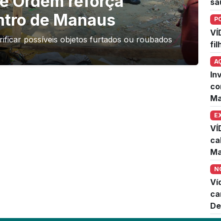
e Ordem reforça
sa
ntro de Manaus
P
VÍ
ficar possíveis objetos furtados ou roubados
fi
A
In
co
Ma
E
VÍ
ca
Ma
N
Ví
ca
De