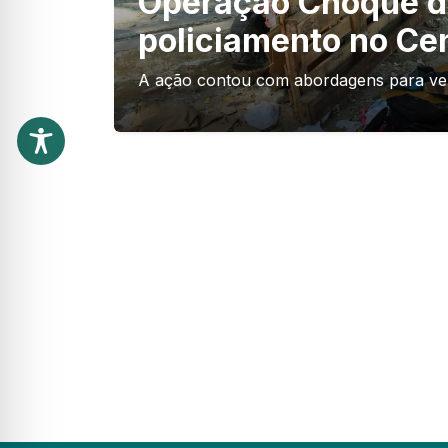
Operação Choque d
policiamento no Ce
A ação contou com abordagens para veri