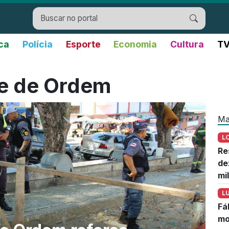
ica
Polícia
Esporte
Economia
Cultura
TV
e de Ordem
Ma
L
Re
de
mi
L
Fá
mo