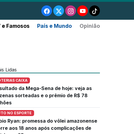
 e Famosos
País e Mundo
Opinião
is Lidas
OTERIAS CAIXA
sultado da Mega-Sena de hoje: veja as
zenas sorteadas e o prêmio de R$ 78
lhões
UTO NO ESPORTE
bio Ryan: promessa do vôlei amazonense
rre aos 18 anos após complicações de