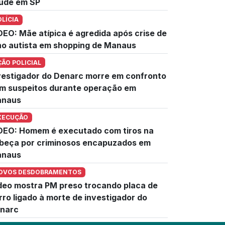
úde em SP
OLÍCIA
DEO: Mãe atípica é agredida após crise de
lho autista em shopping de Manaus
ÇÃO POLICIAL
vestigador do Denarc morre em confronto
m suspeitos durante operação em
naus
XECUÇÃO
DEO: Homem é executado com tiros na
beça por criminosos encapuzados em
naus
OVOS DESDOBRAMENTOS
deo mostra PM preso trocando placa de
rro ligado à morte de investigador do
narc