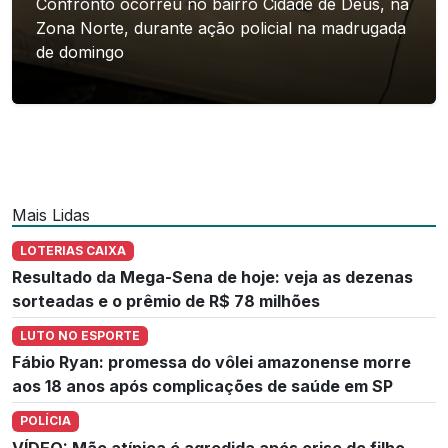
Confronto ocorreu no bairro Cidade de Deus, na
Zona Norte, durante ação policial na madrugada
de domingo
Mais Lidas
LOTERIAS CAIXA
Resultado da Mega-Sena de hoje: veja as dezenas
sorteadas e o prêmio de R$ 78 milhões
LUTO NO ESPORTE
Fábio Ryan: promessa do vôlei amazonense morre
aos 18 anos após complicações de saúde em SP
POLÍCIA
VÍDEO: Mãe atípica é agredida após crise de filho