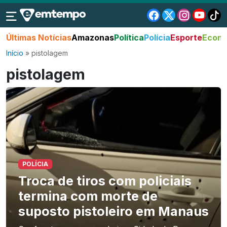
Últimas Notícias
Amazonas
Política
Polícia
Esporte
Econo
Início
»
pistolagem
pistolagem
POLÍCIA
Troca de tiros com policiais
termina com morte de
suposto pistoleiro em Manaus