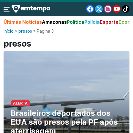
Últimas Notícias
Amazonas
Política
Polícia
Esporte
Econo
Início
»
presos
»
Página 3
presos
ALERTA
Brasileiros deportados dos
EUA são presos pela PF após
aterrisagem