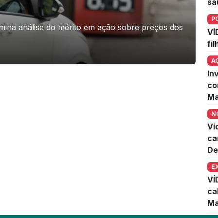
sa
P
na análise do mérito em ação sobre preços dos
VÍ
fi
A
In
co
Ma
N
Ví
ca
De
E
VÍ
ca
Ma