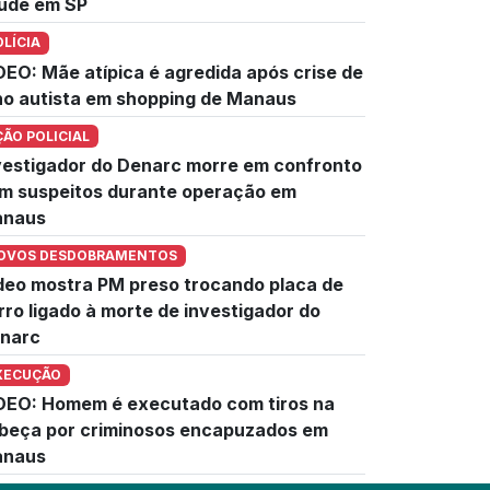
úde em SP
OLÍCIA
DEO: Mãe atípica é agredida após crise de
lho autista em shopping de Manaus
ÇÃO POLICIAL
vestigador do Denarc morre em confronto
m suspeitos durante operação em
naus
OVOS DESDOBRAMENTOS
deo mostra PM preso trocando placa de
rro ligado à morte de investigador do
narc
XECUÇÃO
DEO: Homem é executado com tiros na
beça por criminosos encapuzados em
naus