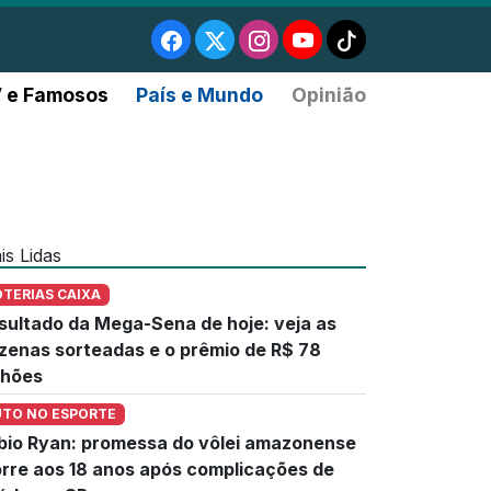
 e Famosos
País e Mundo
Opinião
is Lidas
OTERIAS CAIXA
sultado da Mega-Sena de hoje: veja as
zenas sorteadas e o prêmio de R$ 78
lhões
UTO NO ESPORTE
bio Ryan: promessa do vôlei amazonense
rre aos 18 anos após complicações de