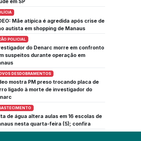
úde em SP
OLÍCIA
DEO: Mãe atípica é agredida após crise de
lho autista em shopping de Manaus
ÇÃO POLICIAL
vestigador do Denarc morre em confronto
m suspeitos durante operação em
naus
OVOS DESDOBRAMENTOS
deo mostra PM preso trocando placa de
rro ligado à morte de investigador do
narc
BASTECIMENTO
lta de água altera aulas em 16 escolas de
naus nesta quarta-feira (5); confira