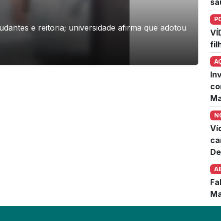
sa
P
dantes e reitoria; universidade afirma que adotou
VÍ
fi
A
In
co
Ma
N
Ví
ca
De
A
Fa
Ma