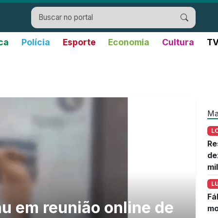
ica
Polícia
Esporte
Economia
Cultura
TV
Ma
L
Re
de
mi
L
Fá
u em reunião online de
mo