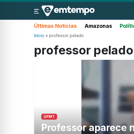
Últimas Notícias
Amazonas
Polít
Início
»
professor pelado
professor pelado
UFMT
Professor aparece n