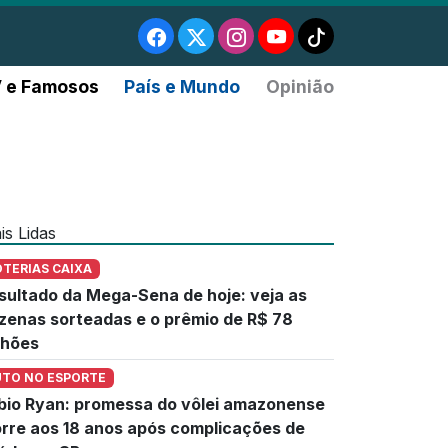
 e Famosos
País e Mundo
Opinião
is Lidas
OTERIAS CAIXA
sultado da Mega-Sena de hoje: veja as
zenas sorteadas e o prêmio de R$ 78
lhões
UTO NO ESPORTE
bio Ryan: promessa do vôlei amazonense
rre aos 18 anos após complicações de