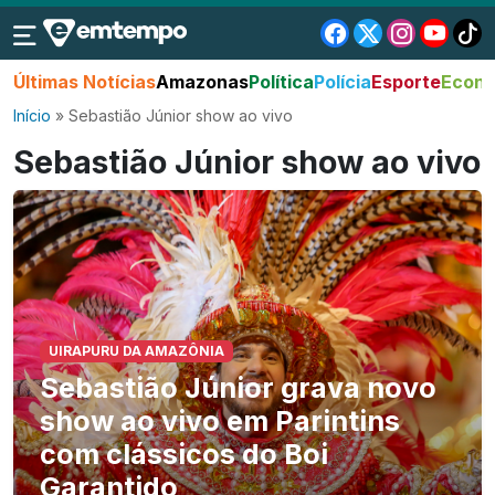
Últimas Notícias
Amazonas
Política
Polícia
Esporte
Econo
Início
»
Sebastião Júnior show ao vivo
Sebastião Júnior show ao vivo
UIRAPURU DA AMAZÔNIA
Sebastião Júnior grava novo
show ao vivo em Parintins
com clássicos do Boi
Garantido