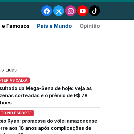
 e Famosos
País e Mundo
Opinião
is Lidas
OTERIAS CAIXA
sultado da Mega-Sena de hoje: veja as
zenas sorteadas e o prêmio de R$ 78
lhões
UTO NO ESPORTE
bio Ryan: promessa do vôlei amazonense
rre aos 18 anos após complicações de