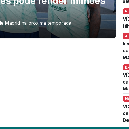
es pode render milhões
sa
P
VÍ
o de Madrid na próxima temporada
fi
A
In
co
Ma
E
VÍ
ca
Ma
N
Ví
ca
De