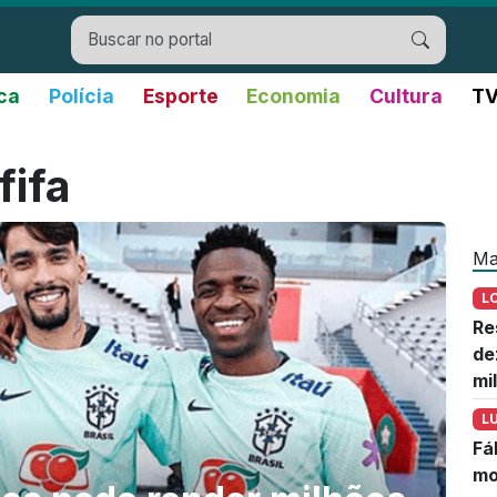
ica
Polícia
Esporte
Economia
Cultura
TV
fifa
Ma
L
Re
de
mi
L
Fá
mo