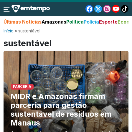
Últimas Notícias
Amazonas
Política
Polícia
Esporte
Econo
Início
»
sustentável
sustentável
PARCERIA
MIDR e Amazonas firmam
parceria para gestão
sustentável de resíduos em
Manaus