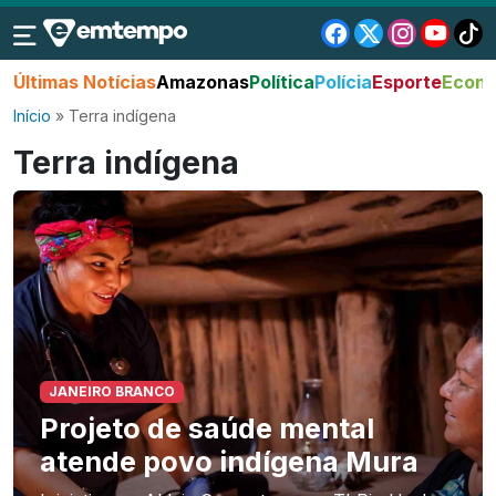
Últimas Notícias
Amazonas
Política
Polícia
Esporte
Econo
Início
»
Terra indígena
Terra indígena
JANEIRO BRANCO
Projeto de saúde mental
atende povo indígena Mura