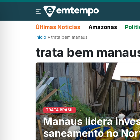
Últimas Notícias
Amazonas
Polít
Início
»
trata bem manaus
trata bem manau
TRATA BRASIL
Manaus lidera inve
saneamento no Nort