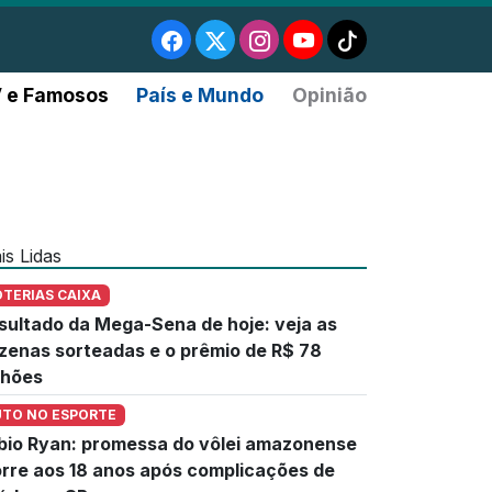
 e Famosos
País e Mundo
Opinião
is Lidas
OTERIAS CAIXA
sultado da Mega-Sena de hoje: veja as
zenas sorteadas e o prêmio de R$ 78
lhões
UTO NO ESPORTE
bio Ryan: promessa do vôlei amazonense
rre aos 18 anos após complicações de