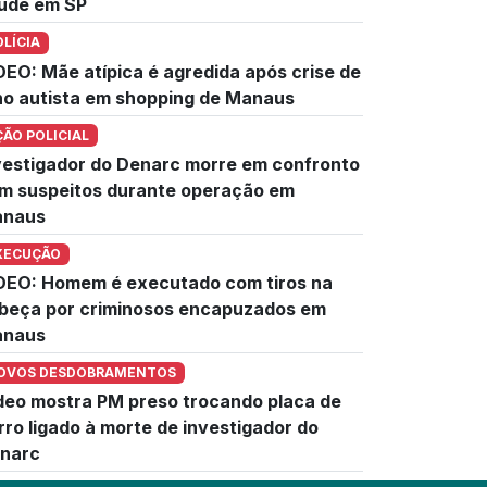
úde em SP
OLÍCIA
DEO: Mãe atípica é agredida após crise de
lho autista em shopping de Manaus
ÇÃO POLICIAL
vestigador do Denarc morre em confronto
m suspeitos durante operação em
naus
XECUÇÃO
DEO: Homem é executado com tiros na
beça por criminosos encapuzados em
naus
OVOS DESDOBRAMENTOS
deo mostra PM preso trocando placa de
rro ligado à morte de investigador do
narc