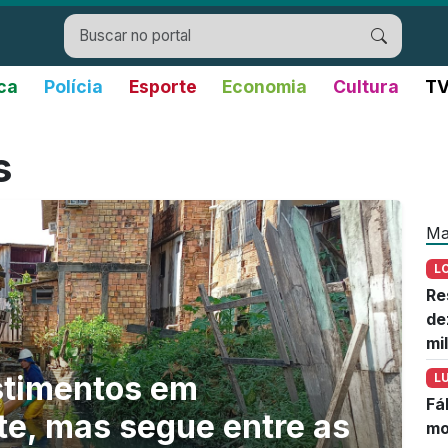
ica
Polícia
Esporte
Economia
Cultura
TV
s
Ma
L
Re
de
mi
stimentos em
L
Fá
e, mas segue entre as
mo