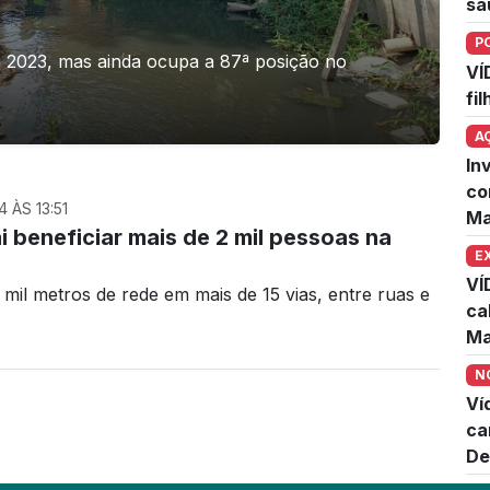
sa
P
 e 2023, mas ainda ocupa a 87ª posição no
VÍ
fi
A
In
co
 ÀS 13:51
Ma
 beneficiar mais de 2 mil pessoas na
E
VÍ
mil metros de rede em mais de 15 vias, entre ruas e
ca
Ma
N
Ví
ca
De