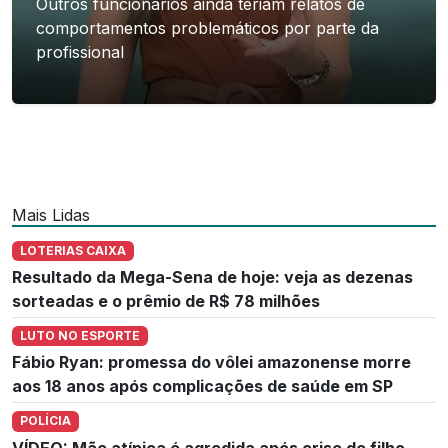
Outros funcionários ainda teriam relatos de
comportamentos problemáticos por parte da
profissional
Mais Lidas
LOTERIAS CAIXA
Resultado da Mega-Sena de hoje: veja as dezenas
sorteadas e o prêmio de R$ 78 milhões
LUTO NO ESPORTE
Fábio Ryan: promessa do vôlei amazonense morre
aos 18 anos após complicações de saúde em SP
POLÍCIA
VÍDEO: Mãe atípica é agredida após crise de filho