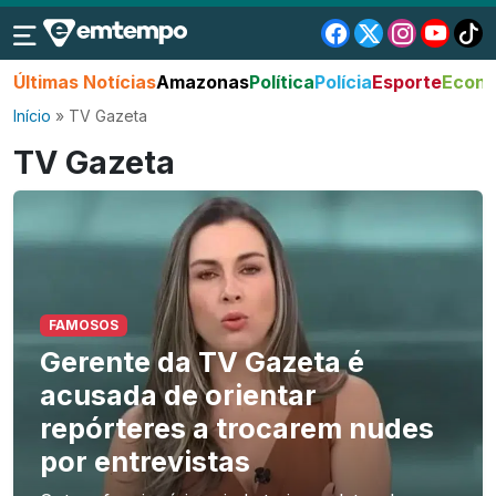
Últimas Notícias
Amazonas
Política
Polícia
Esporte
Econo
Início
»
TV Gazeta
TV Gazeta
FAMOSOS
Gerente da TV Gazeta é
acusada de orientar
repórteres a trocarem nudes
por entrevistas