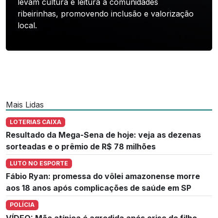
levam cultura e leitura a comunidades
ribeirinhas, promovendo inclusão e valorização
local.
Mais Lidas
LOTERIAS CAIXA
Resultado da Mega-Sena de hoje: veja as dezenas
sorteadas e o prêmio de R$ 78 milhões
LUTO NO ESPORTE
Fábio Ryan: promessa do vôlei amazonense morre
aos 18 anos após complicações de saúde em SP
POLÍCIA
VÍDEO: Mãe atípica é agredida após crise de filho