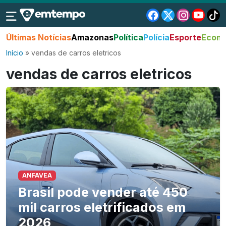
Últimas Notícias
Amazonas
Política
Polícia
Esporte
Econo
Início
»
vendas de carros eletricos
vendas de carros eletricos
ANFAVEA
Brasil pode vender até 450
mil carros eletrificados em
2026