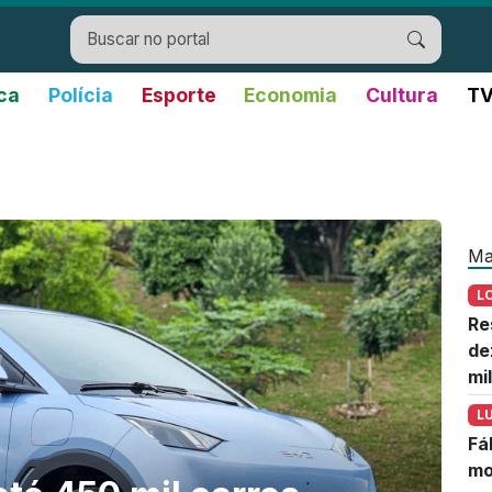
ica
Polícia
Esporte
Economia
Cultura
TV
s
Ma
L
Re
de
mi
L
Fá
mo