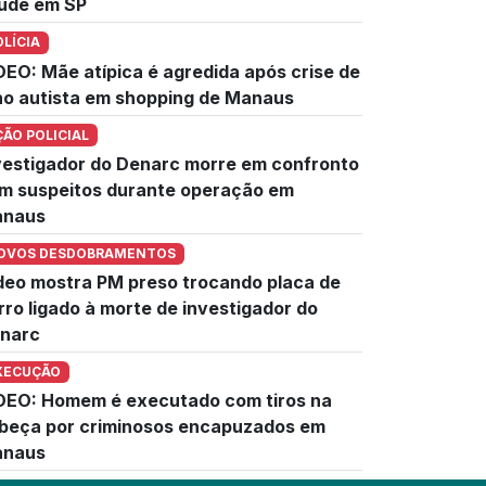
úde em SP
OLÍCIA
DEO: Mãe atípica é agredida após crise de
lho autista em shopping de Manaus
ÇÃO POLICIAL
vestigador do Denarc morre em confronto
m suspeitos durante operação em
naus
OVOS DESDOBRAMENTOS
deo mostra PM preso trocando placa de
rro ligado à morte de investigador do
narc
XECUÇÃO
DEO: Homem é executado com tiros na
beça por criminosos encapuzados em
naus