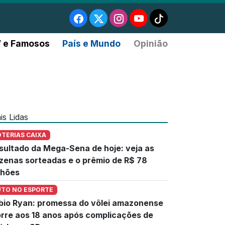
 e Famosos
País e Mundo
Opinião
is Lidas
OTERIAS CAIXA
sultado da Mega-Sena de hoje: veja as
zenas sorteadas e o prêmio de R$ 78
lhões
UTO NO ESPORTE
bio Ryan: promessa do vôlei amazonense
rre aos 18 anos após complicações de