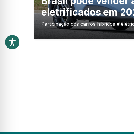
Brasil pode vender 
eletrificados em 2
Participação dos carros híbridos e elét