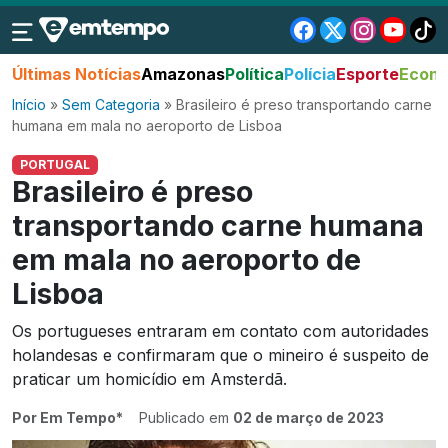
Últimas Notícias
Amazonas
Política
Polícia
Esporte
Econo
Início
»
Sem Categoria
»
Brasileiro é preso transportando carne
humana em mala no aeroporto de Lisboa
PORTUGAL
Brasileiro é preso
transportando carne humana
em mala no aeroporto de
Lisboa
Os portugueses entraram em contato com autoridades
holandesas e confirmaram que o mineiro é suspeito de
praticar um homicídio em Amsterdã.
Por Em Tempo*
Publicado em
02 de março de 2023