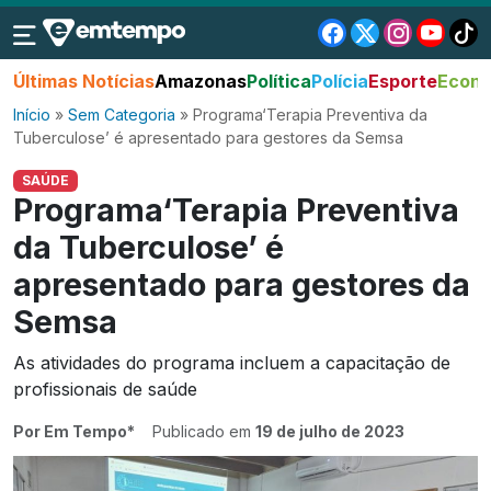
Últimas Notícias
Amazonas
Política
Polícia
Esporte
Econo
Início
»
Sem Categoria
»
Programa‘Terapia Preventiva da
Tuberculose’ é apresentado para gestores da Semsa
SAÚDE
Programa‘Terapia Preventiva
da Tuberculose’ é
apresentado para gestores da
Semsa
As atividades do programa incluem a capacitação de
profissionais de saúde
Por Em Tempo*
Publicado em
19 de julho de 2023