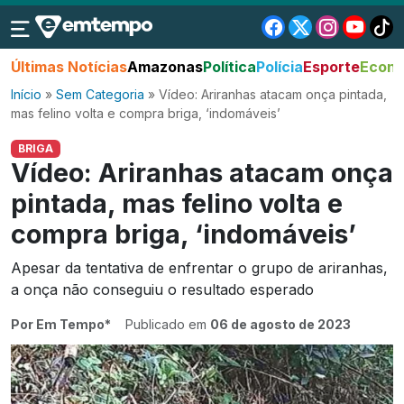
Últimas Notícias
Amazonas
Política
Polícia
Esporte
Econo
Início
»
Sem Categoria
»
Vídeo: Ariranhas atacam onça pintada,
mas felino volta e compra briga, ‘indomáveis’
BRIGA
Vídeo: Ariranhas atacam onça
pintada, mas felino volta e
compra briga, ‘indomáveis’
Apesar da tentativa de enfrentar o grupo de ariranhas,
a onça não conseguiu o resultado esperado
Por Em Tempo*
Publicado em
06 de agosto de 2023