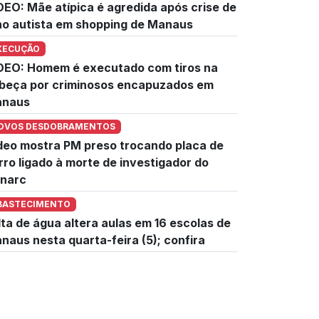
DEO: Mãe atípica é agredida após crise de
lho autista em shopping de Manaus
XECUÇÃO
DEO: Homem é executado com tiros na
beça por criminosos encapuzados em
naus
OVOS DESDOBRAMENTOS
deo mostra PM preso trocando placa de
rro ligado à morte de investigador do
narc
BASTECIMENTO
lta de água altera aulas em 16 escolas de
naus nesta quarta-feira (5); confira