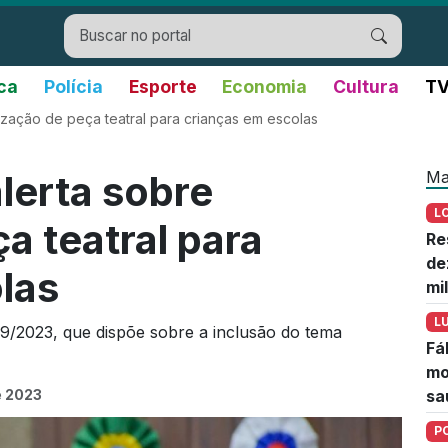
ica
Polícia
Esporte
Economia
Cultura
TV
tização de peça teatral para crianças em escolas
Ma
lerta sobre
L
a teatral para
Re
de
las
mi
L
/2023, que dispõe sobre a inclusão do tema
Fá
mo
e 2023
sa
P