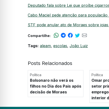
Deputado fala sobre Lei que proíbe cigarr
Cabo Maciel pede atenção para população 
STF pode anular ato de Moraes sobre joias
Compartilhe:
Tags:
aleam
,
escolas
,
João Luiz
Posts Relacionados
Política
Política
Bolsonaro não verá os
Omar pro
filhos no Dia dos Pais após
setor pr
decisão de Moraes
emprego 
interior