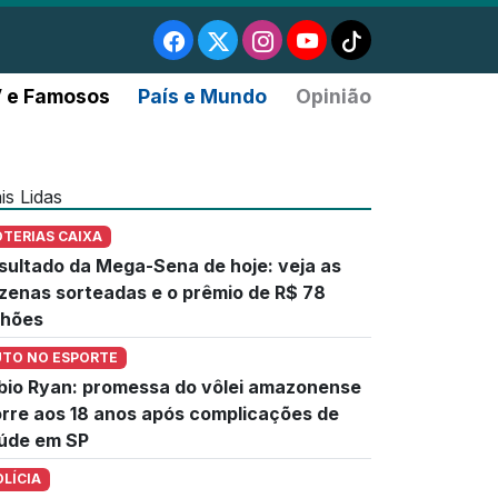
 e Famosos
País e Mundo
Opinião
is Lidas
OTERIAS CAIXA
sultado da Mega-Sena de hoje: veja as
zenas sorteadas e o prêmio de R$ 78
lhões
UTO NO ESPORTE
bio Ryan: promessa do vôlei amazonense
rre aos 18 anos após complicações de
úde em SP
OLÍCIA