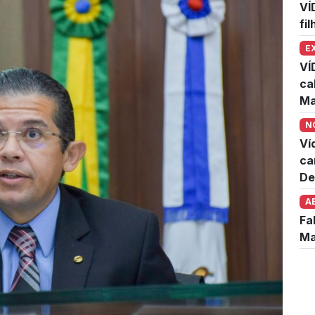
VÍ
fi
E
VÍ
ca
Ma
N
Ví
ca
De
A
Fa
Ma