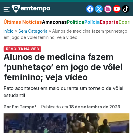
Últimas Notícias
Amazonas
Política
Polícia
Esporte
Econo
Início
»
Sem Categoria
»
Alunos de medicina fazem ‘punhetaço’
em jogo de vôlei feminino; veja vídeo
REVOLTA NA WEB
Alunos de medicina fazem
‘punhetaço’ em jogo de vôlei
feminino; veja vídeo
Fato aconteceu em maio durante um torneio de vôlei
estudantil
Por Em Tempo*
Publicado em
18 de setembro de 2023