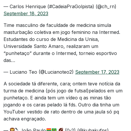
— Carlos Henrique (#CadeiaPraGolpista) (@ch_rn)
September 18, 2023
Time masculino de faculdade de medicina simula
masturbação coletiva em jogo feminino na Intermed.
Estudantes do curso de Medicina da Unisa,
Universidade Santo Amaro, realizaram um
“punhetaço” durante o Intermed, torneio esportivo
das…
— Luciano Teo (@Lucianoteo2)
September 17, 2023
A sociedade tá diferente, cara; ontem teve notícia da
turma de medicina (pós jogo de futsal)pelados em um
punhetaço. E ainda tem um vídeo q as minas tão
jogando e os caras pelado lá fds. Outro dia tinha um
YouTuber vestido de rato dentro de uma jaula só pq
achava engraçado.
—
João Paulo
(0-2) (@kuhakufps)