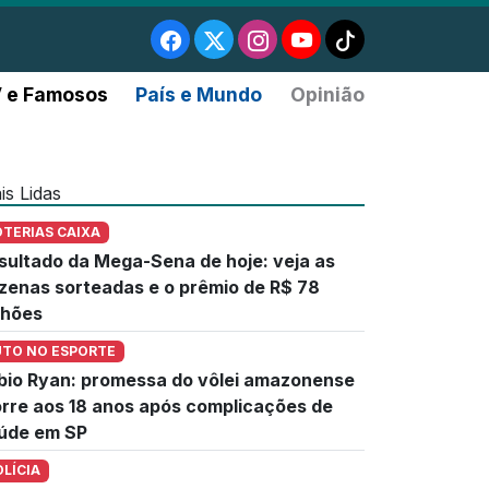
 e Famosos
País e Mundo
Opinião
is Lidas
OTERIAS CAIXA
sultado da Mega-Sena de hoje: veja as
zenas sorteadas e o prêmio de R$ 78
lhões
UTO NO ESPORTE
bio Ryan: promessa do vôlei amazonense
rre aos 18 anos após complicações de
úde em SP
OLÍCIA