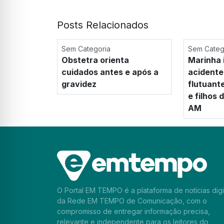
Posts Relacionados
Sem Categoria
Sem Categ
Obstetra orienta
Marinha 
cuidados antes e após a
acidente
gravidez
flutuant
e filhos
AM
O Portal EM TEMPO é a plataforma de notícias digi
da Rede EM TEMPO de Comunicação, com o
compromisso de entregar informação precisa,
relevante e independente para os leitores do