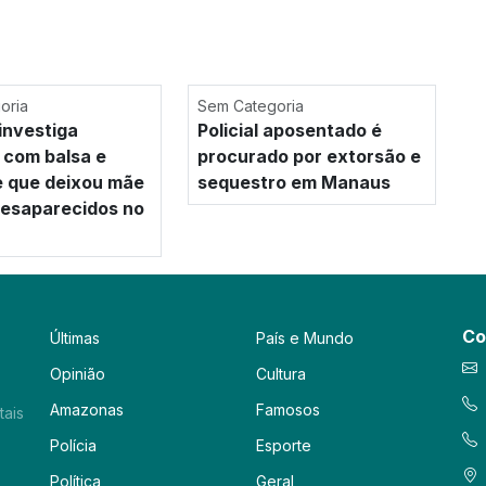
oria
Sem Categoria
investiga
Policial aposentado é
 com balsa e
procurado por extorsão e
e que deixou mãe
sequestro em Manaus
 desaparecidos no
Co
Últimas
País e Mundo
Opinião
Cultura
Amazonas
Famosos
tais
Polícia
Esporte
Política
Geral