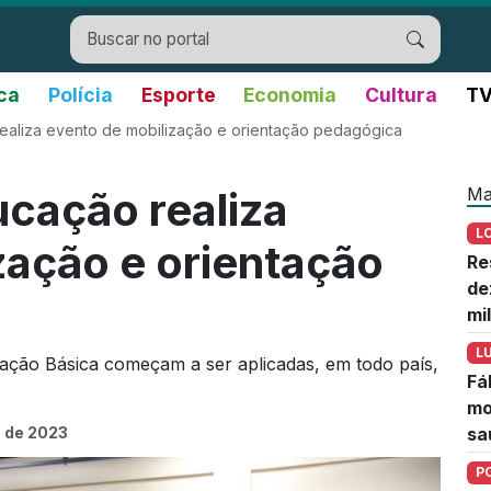
ica
Polícia
Esporte
Economia
Cultura
TV
ealiza evento de mobilização e orientação pedagógica
Ma
ucação realiza
L
zação e orientação
Re
de
mi
L
ação Básica começam a ser aplicadas, em todo país,
Fá
mo
 de 2023
sa
P