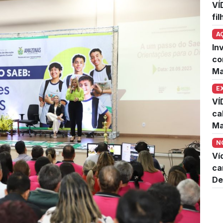
VÍ
fi
A
In
co
Ma
E
VÍ
ca
Ma
N
Ví
ca
De