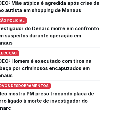
DEO: Mãe atípica é agredida após crise de
lho autista em shopping de Manaus
ÇÃO POLICIAL
vestigador do Denarc morre em confronto
m suspeitos durante operação em
naus
XECUÇÃO
DEO: Homem é executado com tiros na
beça por criminosos encapuzados em
naus
OVOS DESDOBRAMENTOS
deo mostra PM preso trocando placa de
rro ligado à morte de investigador do
narc