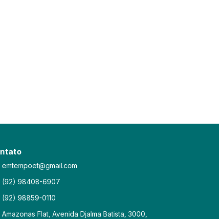
ntato
emtempoet@gmail.com
(92) 98408-6907
(92) 98859-0110
Amazonas Flat, Avenida Djalma Batista, 3000,