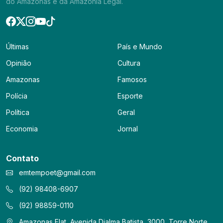
do Amazonas e da Amazônia Legal.
Últimas
País e Mundo
Opinião
Cultura
Amazonas
Famosos
Polícia
Esporte
Política
Geral
Economia
Jornal
Contato
emtempoet@gmail.com
(92) 98408-6907
(92) 98859-0110
Amazonas Flat, Avenida Djalma Batista, 3000, Torre Norte