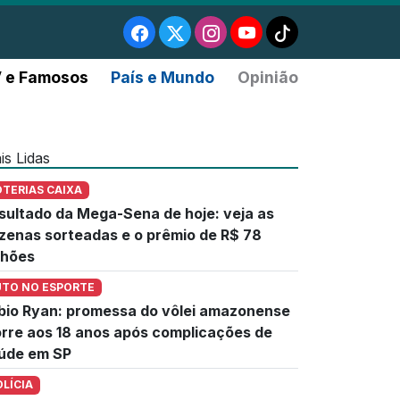
 e Famosos
País e Mundo
Opinião
is Lidas
OTERIAS CAIXA
sultado da Mega-Sena de hoje: veja as
zenas sorteadas e o prêmio de R$ 78
lhões
UTO NO ESPORTE
bio Ryan: promessa do vôlei amazonense
rre aos 18 anos após complicações de
úde em SP
OLÍCIA