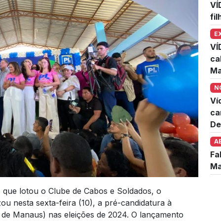
VÍ
fi
E
VÍ
ca
Ma
N
Ví
ca
De
A
Fa
Ma
 que lotou o Clube de Cabos e Soldados, o
ou nesta sexta-feira (10), a pré-candidatura à
os de Manaus) nas eleições de 2024. O lançamento