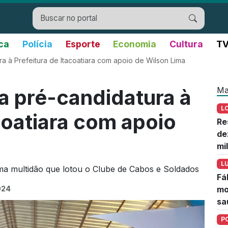
ica
Polícia
Esporte
Economia
Cultura
TV
a à Prefeitura de Itacoatiara com apoio de Wilson Lima
Ma
a pré-candidatura à
L
coatiara com apoio
Re
de
mi
L
uma multidão que lotou o Clube de Cabos e Soldados
Fá
024
mo
sa
P