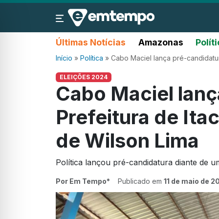
Últimas Notícias
Amazonas
Polít
Início
»
Política
»
Cabo Maciel lança pré-candidatur
ELEIÇÕES 2024
Cabo Maciel lanç
Prefeitura de Ita
de Wilson Lima
Política lançou pré-candidatura diante de 
Por Em Tempo*
Publicado em
11 de maio de 2