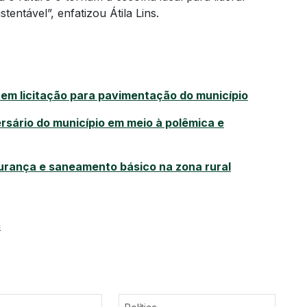
entável”, enfatizou Átila Lins.
s em licitação para pavimentação do município
rsário do município em meio à polêmica e
gurança e saneamento básico na zona rural
a