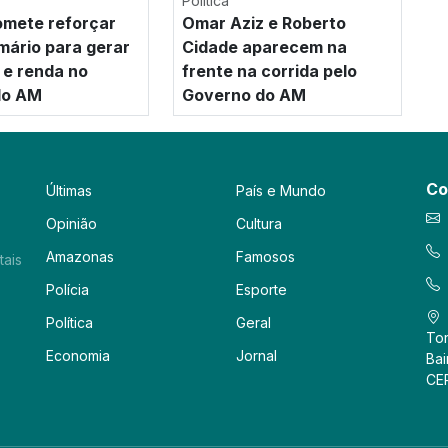
Política
mete reforçar
Omar Aziz e Roberto
imário para gerar
Cidade aparecem na
e renda no
frente na corrida pelo
 do AM
Governo do AM
Co
Últimas
País e Mundo
Opinião
Cultura
Amazonas
Famosos
tais
Polícia
Esporte
Política
Geral
Tor
Economia
Jornal
Bai
CE