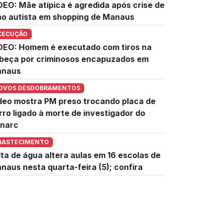
DEO: Mãe atípica é agredida após crise de
lho autista em shopping de Manaus
XECUÇÃO
DEO: Homem é executado com tiros na
beça por criminosos encapuzados em
naus
OVOS DESDOBRAMENTOS
deo mostra PM preso trocando placa de
rro ligado à morte de investigador do
narc
BASTECIMENTO
lta de água altera aulas em 16 escolas de
naus nesta quarta-feira (5); confira