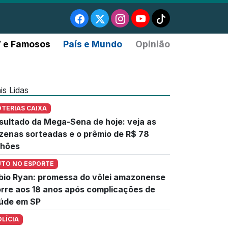
 e Famosos
País e Mundo
Opinião
is Lidas
OTERIAS CAIXA
sultado da Mega-Sena de hoje: veja as
zenas sorteadas e o prêmio de R$ 78
lhões
UTO NO ESPORTE
bio Ryan: promessa do vôlei amazonense
rre aos 18 anos após complicações de
úde em SP
OLÍCIA