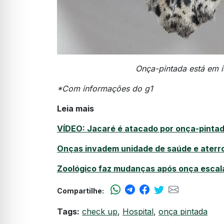
Onça-pintada está em
*Com informações do g1
Leia mais
VÍDEO: Jacaré é atacado por onça-pintad
Onças invadem unidade de saúde e aterro
Zoológico faz mudanças após onça escala
Compartilhe:
Tags:
check up
,
Hospital
,
onça pintada