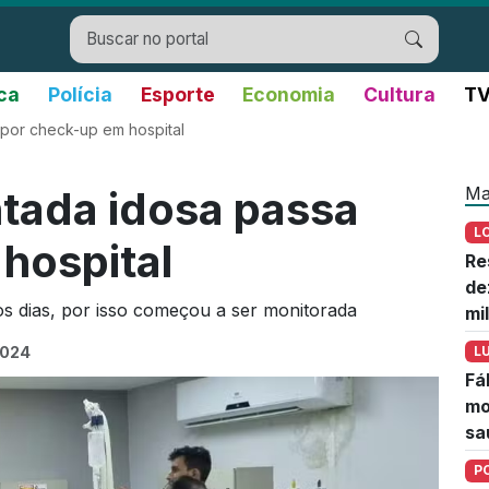
ica
Polícia
Esporte
Economia
Cultura
TV
por check-up em hospital
Ma
tada idosa passa
L
hospital
Re
de
s dias, por isso começou a ser monitorada
mi
2024
L
Fá
mo
sa
P