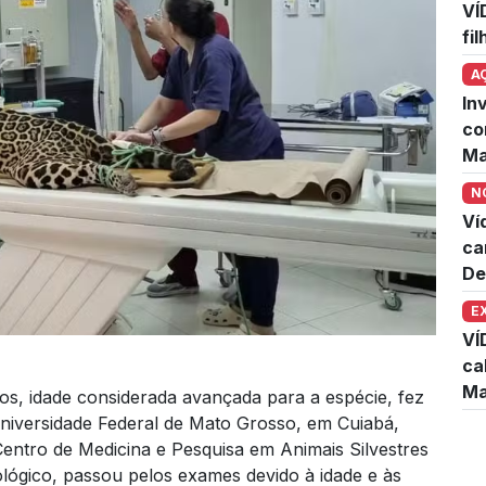
VÍ
fi
A
In
co
Ma
N
Ví
ca
De
E
VÍ
ca
Ma
s, idade considerada avançada para a espécie, fez
Universidade Federal de Mato Grosso, em Cuiabá,
Centro de Medicina e Pesquisa em Animais Silvestres
lógico, passou pelos exames devido à idade e às