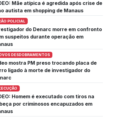
DEO: Mãe atípica é agredida após crise de
lho autista em shopping de Manaus
ÇÃO POLICIAL
vestigador do Denarc morre em confronto
m suspeitos durante operação em
naus
OVOS DESDOBRAMENTOS
deo mostra PM preso trocando placa de
rro ligado à morte de investigador do
narc
XECUÇÃO
DEO: Homem é executado com tiros na
beça por criminosos encapuzados em
naus