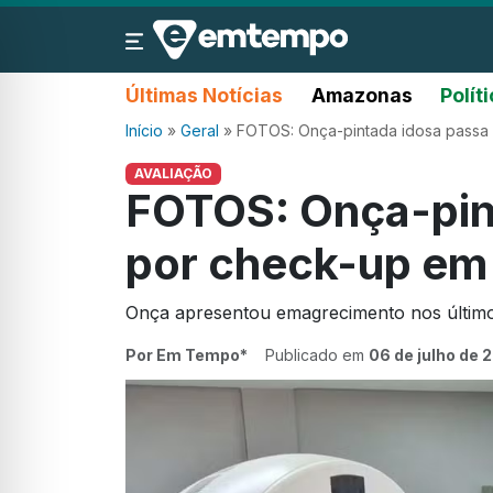
Últimas Notícias
Amazonas
Polít
Início
»
Geral
»
FOTOS: Onça-pintada idosa passa 
AVALIAÇÃO
FOTOS: Onça-pin
por check-up em 
Onça apresentou emagrecimento nos último
Por Em Tempo*
Publicado em
06 de julho de 