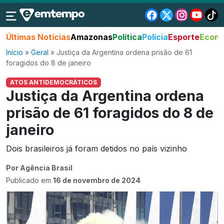
Últimas Notícias
Amazonas
Política
Polícia
Esporte
Econo
Início
»
Geral
»
Justiça da Argentina ordena prisão de 61
foragidos do 8 de janeiro
ATOS ANTIDEMOCRÁTICOS
Justiça da Argentina ordena
prisão de 61 foragidos do 8 de
janeiro
Dois brasileiros já foram detidos no país vizinho
Por Agência Brasil
Publicado em
16 de novembro de 2024