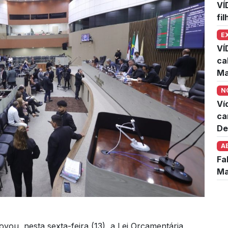
VÍ
fi
E
VÍ
ca
Ma
N
Ví
ca
De
A
Fa
Ma
u, nesta sexta-feira (13), a Lei Orçamentária