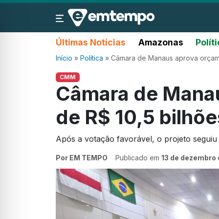
Últimas Notícias
Amazonas
Polít
Início
»
Política
»
Câmara de Manaus aprova orçame
CMM
Câmara de Manau
de R$ 10,5 bilhõ
Após a votação favorável, o projeto seguiu
Por EM TEMPO
Publicado em
13 de dezembro