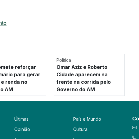
nto
Política
mete reforçar
Omar Aziz e Roberto
imário para gerar
Cidade aparecem na
e renda no
frente na corrida pelo
 do AM
Governo do AM
Co
Últimas
País e Mundo
Opinião
Cultura