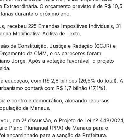
 Extraordinária. O orçamento previsto é de R$ 10,5
itárias durante o próximo ano.
us, recebeu 225 Emendas Impositivas Individuais, 31
da Modificativa Aditiva de Texto.
são de Constituição, Justiça e Redação (CCJR) e
e Orçamento da CMM, e os pareceres foram
iano Jorge. Após a votação favorável, o projeto
eida.
à educação, com R$ 2,8 bilhões (26,6% do total). A
urbanismo contará com R$ 1,7 bilhão (17,1%).
cia e controle democrático, alocando recursos
população de Manaus.
ovou, em 2ª discussão, o Projeto de Lei nº 448/2024,
itui o Plano Plurianual (PPA) de Manaus para o
foi encaminhado para a sanção da Prefeitura.