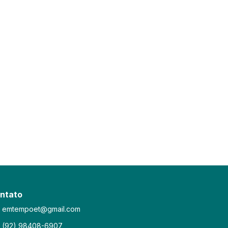
ntato
emtempoet@gmail.com
(92) 98408-6907