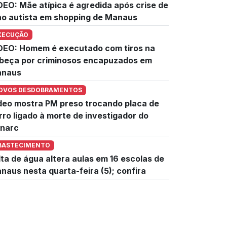
DEO: Mãe atípica é agredida após crise de
lho autista em shopping de Manaus
XECUÇÃO
DEO: Homem é executado com tiros na
beça por criminosos encapuzados em
naus
OVOS DESDOBRAMENTOS
deo mostra PM preso trocando placa de
rro ligado à morte de investigador do
narc
BASTECIMENTO
lta de água altera aulas em 16 escolas de
naus nesta quarta-feira (5); confira