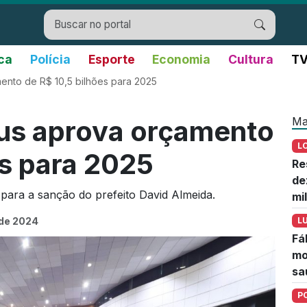
ica
Polícia
Esporte
Economia
Cultura
TV
nto de R$ 10,5 bilhões para 2025
Ma
s aprova orçamento
L
es para 2025
Re
de
 para a sanção do prefeito David Almeida.
mi
 de 2024
L
Fá
mo
sa
P