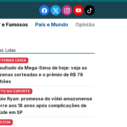
 e Famosos
País e Mundo
Opinião
is Lidas
OTERIAS CAIXA
sultado da Mega-Sena de hoje: veja as
zenas sorteadas e o prêmio de R$ 78
lhões
UTO NO ESPORTE
bio Ryan: promessa do vôlei amazonense
rre aos 18 anos após complicações de
úde em SP
OLÍCIA