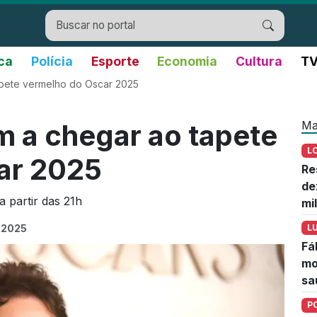
ica
Polícia
Esporte
Economia
Cultura
TV
apete vermelho do Oscar 2025
Ma
 a chegar ao tapete
L
ar 2025
Re
de
 partir das 21h
mi
 2025
L
Fá
mo
sa
P