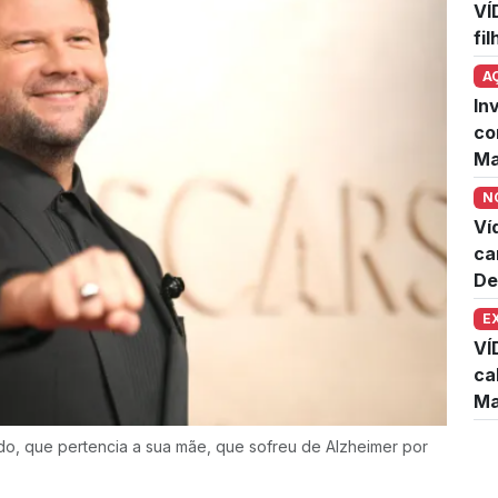
VÍ
fi
A
In
co
Ma
N
Ví
ca
De
E
VÍ
ca
Ma
ado, que pertencia a sua mãe, que sofreu de Alzheimer por