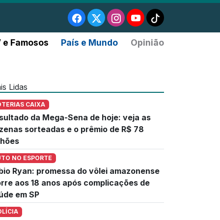
 e Famosos
País e Mundo
Opinião
is Lidas
OTERIAS CAIXA
sultado da Mega-Sena de hoje: veja as
zenas sorteadas e o prêmio de R$ 78
lhões
UTO NO ESPORTE
bio Ryan: promessa do vôlei amazonense
rre aos 18 anos após complicações de
úde em SP
OLÍCIA