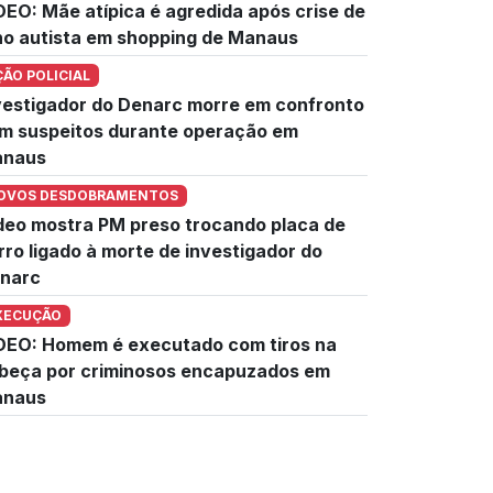
DEO: Mãe atípica é agredida após crise de
lho autista em shopping de Manaus
ÇÃO POLICIAL
vestigador do Denarc morre em confronto
m suspeitos durante operação em
naus
OVOS DESDOBRAMENTOS
deo mostra PM preso trocando placa de
rro ligado à morte de investigador do
narc
XECUÇÃO
DEO: Homem é executado com tiros na
beça por criminosos encapuzados em
naus