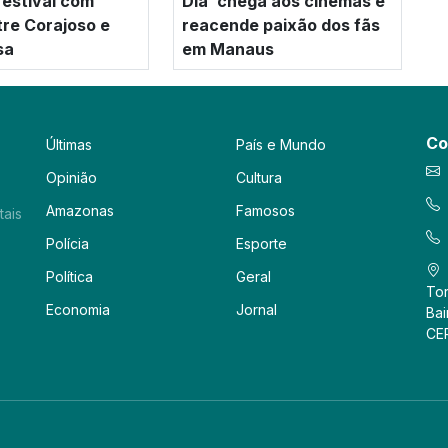
festival com
Dia’ chega aos cinemas e
tre Corajoso e
reacende paixão dos fãs
sa
em Manaus
Co
Últimas
País e Mundo
Opinião
Cultura
Amazonas
Famosos
tais
Polícia
Esporte
Política
Geral
Tor
Economia
Jornal
Bai
CE