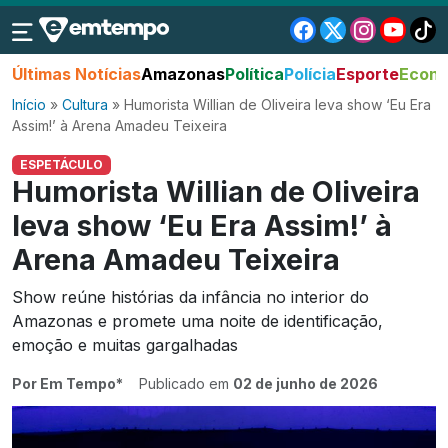
Últimas Notícias
Amazonas
Política
Polícia
Esporte
Econo
Início
»
Cultura
»
Humorista Willian de Oliveira leva show ‘Eu Era
Assim!’ à Arena Amadeu Teixeira
ESPETÁCULO
Humorista Willian de Oliveira
leva show ‘Eu Era Assim!’ à
Arena Amadeu Teixeira
Show reúne histórias da infância no interior do
Amazonas e promete uma noite de identificação,
emoção e muitas gargalhadas
Por Em Tempo*
Publicado em
02 de junho de 2026