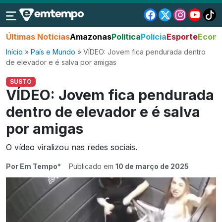
Últimas Notícias
Amazonas
Política
Polícia
Esporte
Econo
Início
»
País e Mundo
»
VÍDEO: Jovem fica pendurada dentro
de elevador e é salva por amigas
SUSTO
VÍDEO: Jovem fica pendurada
dentro de elevador e é salva
por amigas
O vídeo viralizou nas redes sociais.
Por Em Tempo*
Publicado em
10 de março de 2025