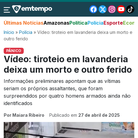
Últimas Notícias
Amazonas
Política
Polícia
Esporte
Econo
Início
»
Polícia
»
Vídeo: tiroteio em lavanderia deixa um morto e
outro ferido
PÂNICO
Vídeo: tiroteio em lavanderia
deixa um morto e outro ferido
Informações preliminares apontam que as vítimas
seriam os próprios assaltantes, que foram
surpreendidos por quatro homens armados ainda não
identificados
Por Maiara Ribeiro
Publicado em
27 de abril de 2025