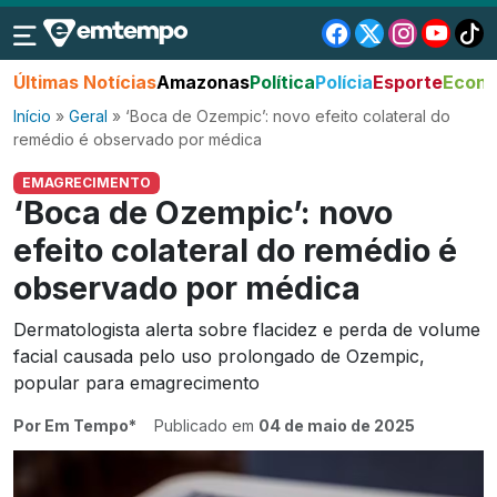
Últimas Notícias
Amazonas
Política
Polícia
Esporte
Econo
Início
»
Geral
»
‘Boca de Ozempic’: novo efeito colateral do
remédio é observado por médica
EMAGRECIMENTO
‘Boca de Ozempic’: novo
efeito colateral do remédio é
observado por médica
Dermatologista alerta sobre flacidez e perda de volume
facial causada pelo uso prolongado de Ozempic,
popular para emagrecimento
Por Em Tempo*
Publicado em
04 de maio de 2025