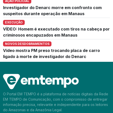
AÇÃO POLICIAL
Investigador do Denarc morre em confronto com
suspeitos durante operação em Manaus
EXECUÇÃO
VÍDEO: Homem é executado com tiros na cabeça por
criminosos encapuzados em Manaus
NOVOS DESDOBRAMENTOS
Vídeo mostra PM preso trocando placa de carro
ligado à morte de investigador do Denarc
O Portal EM TEMPO é a plataforma de notícias digitais da Rede
EM TEMPO de Comunicação, com o compromisso de entregar
informação precisa, relevante e independente para os leitores
do Amazonas e da Amazônia Legal.