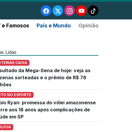
 e Famosos
País e Mundo
Opinião
is Lidas
OTERIAS CAIXA
sultado da Mega-Sena de hoje: veja as
zenas sorteadas e o prêmio de R$ 78
lhões
UTO NO ESPORTE
bio Ryan: promessa do vôlei amazonense
rre aos 18 anos após complicações de
úde em SP
OLÍCIA