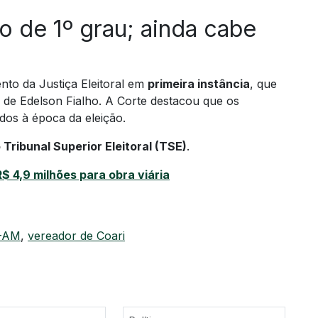
 de 1º grau; ainda cabe
to da Justiça Eleitoral em
primeira instância
, que
 de Edelson Fialho. A Corte destacou que os
idos à época da eleição.
 Tribunal Superior Eleitoral (TSE)
.
$ 4,9 milhões para obra viária
-AM
,
vereador de Coari