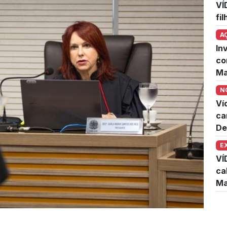
VÍ
fi
A
In
co
Ma
N
Ví
ca
De
E
VÍ
ca
Ma