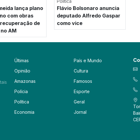
Política
meida lança plano
Flávio Bolsonaro anuncia
no com obras
deputado Alfredo Gaspar
e recuperação de
como vice
 no AM
Co
Últimas
País e Mundo
Opinião
Cultura
Amazonas
Famosos
tais
Polícia
Esporte
Política
Geral
Tor
Economia
Jornal
Bai
CE