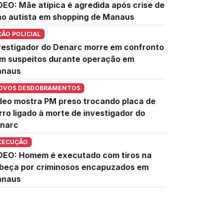
DEO: Mãe atípica é agredida após crise de
lho autista em shopping de Manaus
ÇÃO POLICIAL
vestigador do Denarc morre em confronto
m suspeitos durante operação em
naus
OVOS DESDOBRAMENTOS
deo mostra PM preso trocando placa de
rro ligado à morte de investigador do
narc
XECUÇÃO
DEO: Homem é executado com tiros na
beça por criminosos encapuzados em
naus