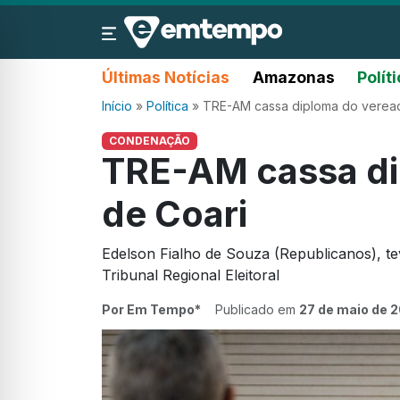
Últimas Notícias
Amazonas
Polít
Início
»
Política
»
TRE-AM cassa diploma do veread
CONDENAÇÃO
TRE-AM cassa di
de Coari
Edelson Fialho de Souza (Republicanos), t
Tribunal Regional Eleitoral
Por Em Tempo*
Publicado em
27 de maio de 