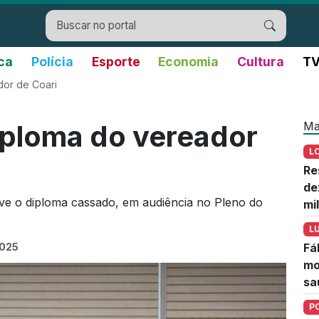
ica
Polícia
Esporte
Economia
Cultura
TV
or de Coari
Ma
ploma do vereador
L
Re
de
eve o diploma cassado, em audiência no Pleno do
mi
L
2025
Fá
mo
sa
P