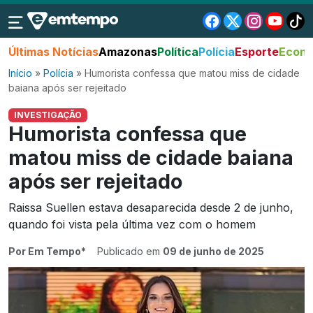
Últimas Notícias
Amazonas
Política
Polícia
Esporte
Econo
Início
»
Polícia
»
Humorista confessa que matou miss de cidade
baiana após ser rejeitado
INVESTIGAÇÃO
Humorista confessa que
matou miss de cidade baiana
após ser rejeitado
Raissa Suellen estava desaparecida desde 2 de junho,
quando foi vista pela última vez com o homem
Por Em Tempo*
Publicado em
09 de junho de 2025