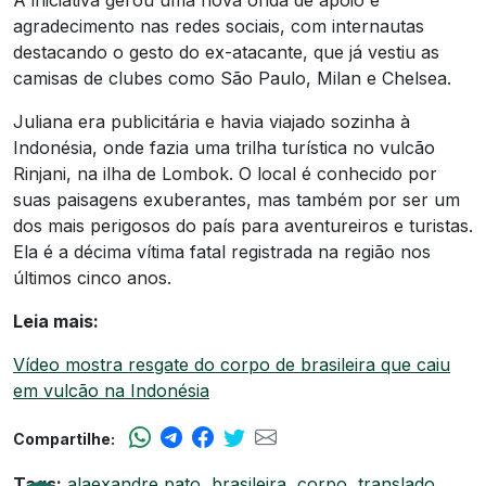
A iniciativa gerou uma nova onda de apoio e
agradecimento nas redes sociais, com internautas
destacando o gesto do ex-atacante, que já vestiu as
camisas de clubes como São Paulo, Milan e Chelsea.
Juliana era publicitária e havia viajado sozinha à
Indonésia, onde fazia uma trilha turística no vulcão
Rinjani, na ilha de Lombok. O local é conhecido por
suas paisagens exuberantes, mas também por ser um
dos mais perigosos do país para aventureiros e turistas.
Ela é a décima vítima fatal registrada na região nos
últimos cinco anos.
Leia mais:
Vídeo mostra resgate do corpo de brasileira que caiu
em vulcão na Indonésia
Compartilhe:
Tags:
alaexandre pato
,
brasileira
,
corpo
,
translado