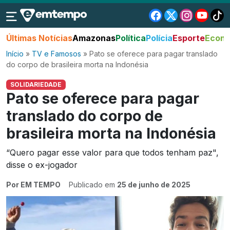
Últimas Notícias
Amazonas
Política
Polícia
Esporte
Econo
Início
»
TV e Famosos
»
Pato se oferece para pagar translado
do corpo de brasileira morta na Indonésia
SOLIDARIEDADE
Pato se oferece para pagar
translado do corpo de
brasileira morta na Indonésia
“Quero pagar esse valor para que todos tenham paz",
disse o ex-jogador
Por EM TEMPO
Publicado em
25 de junho de 2025