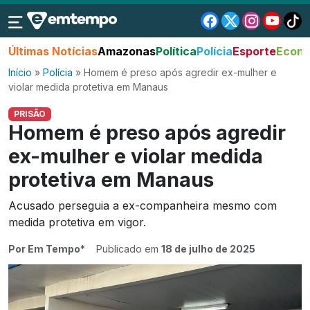
Últimas Notícias
Amazonas
Política
Polícia
Esporte
Econo
Início
»
Polícia
»
Homem é preso após agredir ex-mulher e
violar medida protetiva em Manaus
PRISÃO
Homem é preso após agredir
ex-mulher e violar medida
protetiva em Manaus
Acusado perseguia a ex-companheira mesmo com
medida protetiva em vigor.
Por Em Tempo*
Publicado em
18 de julho de 2025